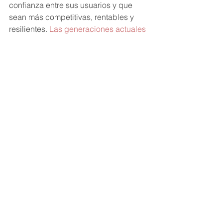
confianza entre sus usuarios y que 
sean más competitivas, rentables y 
resilientes. 
Las generaciones actuales 
con más conscientes del impacto de 
las empresas en la sociedad
, medio 
ambiente (pensemos solo el tiempo, 
dinero, recursos y contaminación 
malgastados en una economía por 
gente que va desde todos lados a 
todos lados solo para asistir a un lugar 
físico de trabajo sin ninguna 
planificación de zonas), y del 
balance 
trabajo-ocio
, valoran más la 
experiencia de un viaje que “poseer” 
un auto. Las empresas que entiendan 
esto, serán más rentables y perdurarán 
más, ya que hoy mismo el 50% de la 
fuerza laboral (y de los clientes) es 
millennial. Y este número crece día a 