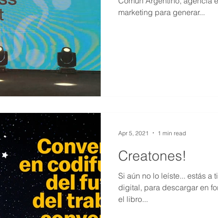
Común Argentino, agencia e
marketing para generar...
Apr 5, 2021
1 min read
Creatones!
Si aún no lo leíste... estás 
digital, para descargar en f
el libro...