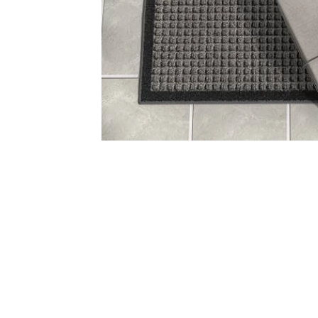
Cabrera 
Piso 6 - O
Ciudad A
Buenos Ai