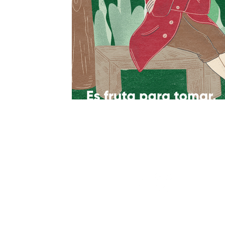
Cabrera 
Piso 6 - O
Ciudad A
Buenos Ai