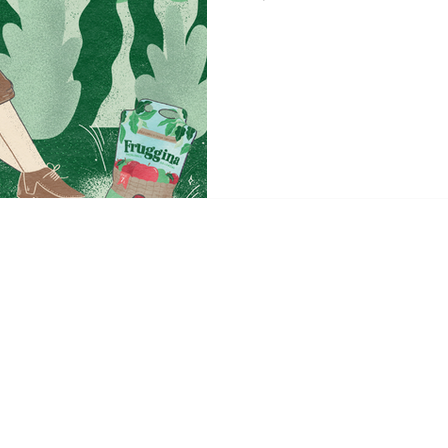
2942
+54-11-4701-8888
ficina A
utónoma de
res,