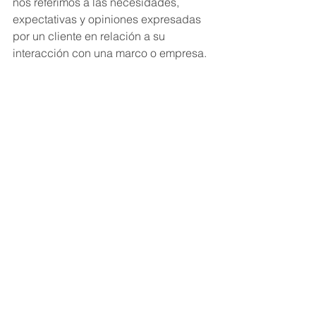
nos referimos a las necesidades, 
expectativas y opiniones expresadas 
por un cliente en relación a su 
interacción con una marco o empresa.
¿Cómo se logra? Una oportunidad que 
tenemos es por intermedio de 
procesos de 
Design Thinking 
o 
Metodologías Ágiles
, que se 
caracterizan por ser procesos de 
diseño de experiencias que ponen al 
cliente -y sus necesidades- en el 
centro de la escena. Sus métodos se 
centran en las personas y en su 
interacción. Proponen un 
trabajo 
colaborativo entre los equipos internos 
de cada empresa para co-crear 
soluciones. Por consecuencia mejoran 
la motivación y relación de los equipos 